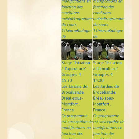
modifications en
modifications en
fonction des
fonction des
conditions
conditions
météoProgramme
météoProgramme
du cours
du cours
1ThéorieBiologie
1ThéorieBiologie
de
de
Stage "Initiation
Stage "Initiation
à l'apiculture"
à l'apiculture"
Groupes 4
Groupes 4
15:30
14:00
Les Jardins de
Les Jardins de
Brocéliande,
Brocéliande,
Bréal-sous-
Bréal-sous-
Montfort ,
Montfort ,
France
France
Ce programme
Ce programme
est susceptible de
est susceptible de
modifications en
modifications en
fonction des
fonction des