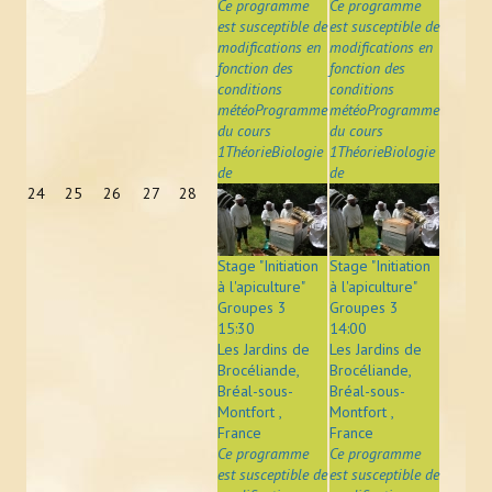
Ce programme
Ce programme
est susceptible de
est susceptible de
modifications en
modifications en
fonction des
fonction des
conditions
conditions
météoProgramme
météoProgramme
du cours
du cours
1ThéorieBiologie
1ThéorieBiologie
de
de
24
25
26
27
28
Stage "Initiation
Stage "Initiation
à l'apiculture"
à l'apiculture"
Groupes 3
Groupes 3
15:30
14:00
Les Jardins de
Les Jardins de
Brocéliande,
Brocéliande,
Bréal-sous-
Bréal-sous-
Montfort ,
Montfort ,
France
France
Ce programme
Ce programme
est susceptible de
est susceptible de