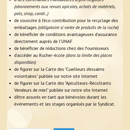
Photos
(abonnements aux revues apicoles, achats de matériels,
pots, sirop, candi...)
Vidéos
de souscrire à l'éco-contribution pour le recyclage des
emballages
(obligatoire si vente de produits de la ruche)
L'APICULTEUR
de bénéficier de conditions avantageuses d'assurance
directement auprès de l'UNAF
Obligations légales
de bénéficier de réductions chez des fournisseurs
d’accéder au Rucher-école
(dans la limite des places
Assurance et déclaration de sinistre
disponibles)
En pratique
de figurer sur la Carte des "Cueilleurs d'essaims
volontaires" publiée sur notre site Internet
Zone de butinage
de figurer sur la Carte des "Apiculteurs-Récoltants
Vendeurs de miel" publiée sur notre site Internet
Où trouver un apiculteur ?
d'être assurés en tant que bénévoles durant les
évènements et les stages organisés par le Syndicat.
Ruche connectée
ÉVÉNEMENTS