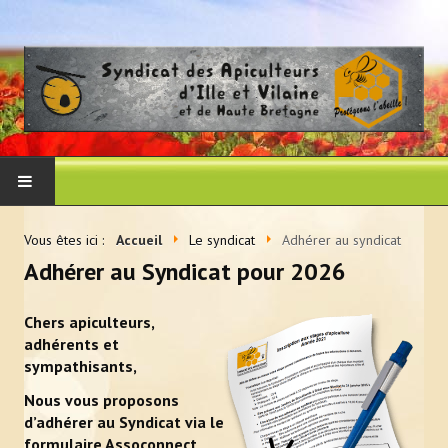
ACCUEIL
Vous êtes ici :
Accueil
Le syndicat
Adhérer au syndicat
Adhérer au Syndicat pour 2026
LE SYNDICAT
Chers apiculteurs,
Histoire et vocation du syndicat
adhérents et
sympathisants,
Les membres du CA
Nous
vous proposons
Adhérer au syndicat
d’adhérer au Syndicat via le
formulaire Assoconnect
La presse en parle