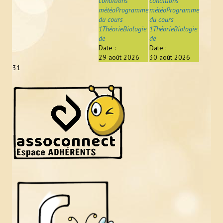
conditions
conditions
météoProgramme
météoProgramme
du cours
du cours
1ThéorieBiologie
1ThéorieBiologie
de
de
Date :
Date :
29 août 2026
30 août 2026
31