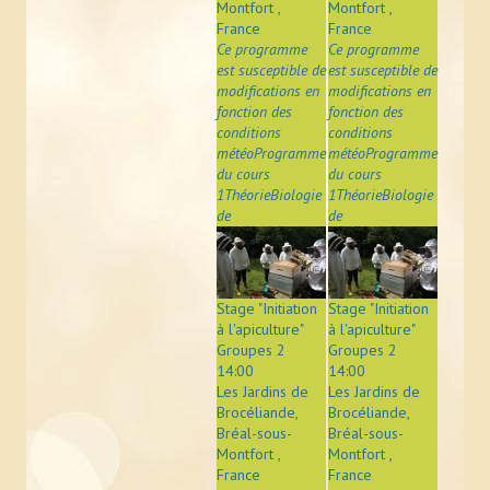
Montfort ,
Montfort ,
France
France
Ce programme
Ce programme
est susceptible de
est susceptible de
modifications en
modifications en
fonction des
fonction des
conditions
conditions
météoProgramme
météoProgramme
du cours
du cours
1ThéorieBiologie
1ThéorieBiologie
de
de
Stage "Initiation
Stage "Initiation
à l'apiculture"
à l'apiculture"
Groupes 2
Groupes 2
14:00
14:00
Les Jardins de
Les Jardins de
Brocéliande,
Brocéliande,
Bréal-sous-
Bréal-sous-
Montfort ,
Montfort ,
France
France