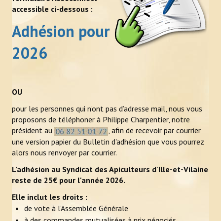
accessible ci-dessous :
Newsletter Bzzz Bzz Bzh
Adhésion pour
NOS ACTIONS
2026
Achats mutualisés & Services
Activités artistiques et gustatives
OU
Animation et sensibilisation
pour les personnes qui n’ont pas d’adresse mail, nous vous
proposons de téléphoner à Philippe Charpentier, notre
LE RUCHER-ÉCOLE
président au
, afin de recevoir par courrier
une version papier du Bulletin d'adhésion que vous pourrez
Historique et objectifs du rucher-école
alors nous renvoyer par courrier.
L’adhésion au Syndicat des Apiculteurs d'Ille-et-Vilaine
À lire, avant de se lancer
reste de 25€ pour l'année 2026.
Inscriptions
Elle inclut les droits :
de vote à l’Assemblée Générale
Calendrier et descriptif des stages
à des commandes mutualisées à prix négociés