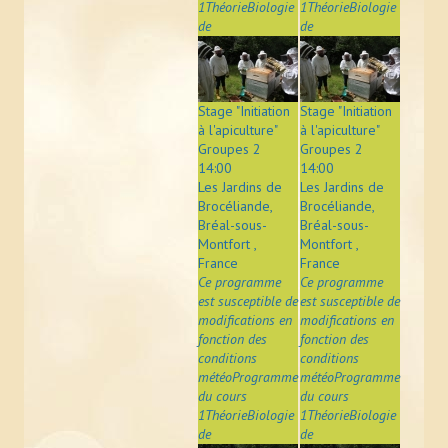
1ThéorieBiologie
1ThéorieBiologie
de
de
Stage "Initiation
Stage "Initiation
à l'apiculture"
à l'apiculture"
Groupes 2
Groupes 2
14:00
14:00
Les Jardins de
Les Jardins de
Brocéliande,
Brocéliande,
Bréal-sous-
Bréal-sous-
Montfort ,
Montfort ,
France
France
Ce programme
Ce programme
est susceptible de
est susceptible de
modifications en
modifications en
fonction des
fonction des
conditions
conditions
météoProgramme
météoProgramme
du cours
du cours
1ThéorieBiologie
1ThéorieBiologie
de
de