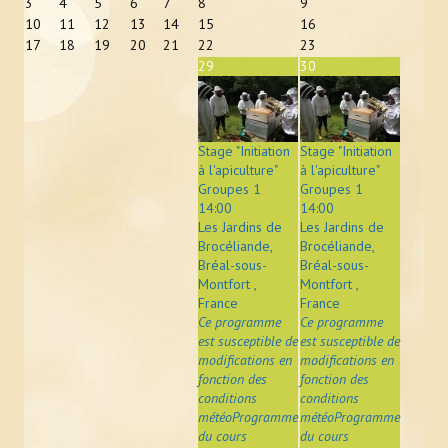
3
4
5
6
7
8
9
10
11
12
13
14
15
16
17
18
19
20
21
22
23
29
30
Stage "Initiation
Stage "Initiation
à l'apiculture"
à l'apiculture"
Groupes 1
Groupes 1
14:00
14:00
Les Jardins de
Les Jardins de
Brocéliande,
Brocéliande,
Bréal-sous-
Bréal-sous-
Montfort ,
Montfort ,
France
France
Ce programme
Ce programme
est susceptible de
est susceptible de
modifications en
modifications en
fonction des
fonction des
conditions
conditions
météoProgramme
météoProgramme
du cours
du cours