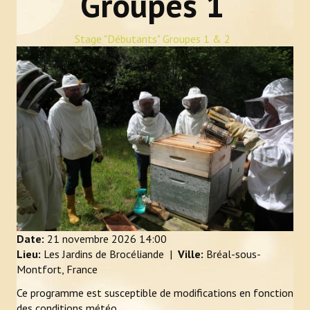
Groupes 1
Newsletter Bzzz Bzz Bzh
Stage "Débutants" Groupes 1 & 2
NOS ACTIONS
Achats mutualisés & Services
Activités artistiques et gustatives
Animation et sensibilisation
LE RUCHER-ÉCOLE
Historique et objectifs du rucher-école
À lire, avant de se lancer
Date:
21 novembre 2026
14:00
Lieu:
Les Jardins de Brocéliande
|
Ville:
Bréal-sous-
Inscriptions
Montfort, France
Ce programme est susceptible de modifications en fonction
Calendrier et descriptif des stages
des conditions météo