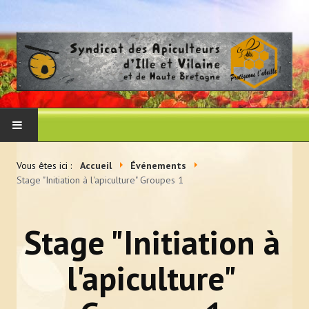
ACCUEIL
Vous êtes ici :
Accueil
Événements
Stage "Initiation à l'apiculture" Groupes 1
LE SYNDICAT
Histoire et vocation du syndicat
Stage "Initiation à
Les membres du CA
l'apiculture"
Adhérer au syndicat
La presse en parle