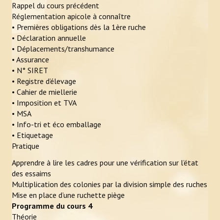
ACTUALITÉS
Rappel du cours précédent
Réglementation apicole à connaître
• Premières obligations dès la 1ère ruche
LIENS
• Déclaration annuelle
• Déplacements/transhumance
CONTACT
• Assurance
• N° SIRET
• Registre d’élevage
• Cahier de miellerie
• Imposition et TVA
• MSA
• Info-tri et éco emballage
• Etiquetage
Pratique
Apprendre à lire les cadres pour une vérification sur l’état
des essaims
Multiplication des colonies par la division simple des ruches
Mise en place d’une ruchette piège
Programme du cours 4
Théorie