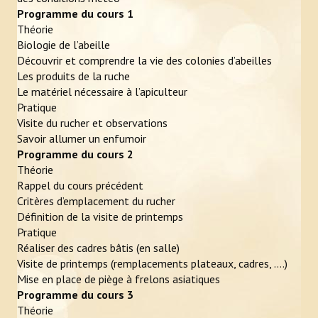
Programme du cours 1
Photos
Théorie
Vidéos
Biologie de l’abeille
Découvrir et comprendre la vie des colonies d’abeilles
L'APICULTEUR
Les produits de la ruche
Le matériel nécessaire à l’apiculteur
Obligations légales
Pratique
Visite du rucher et observations
Assurance et déclaration de sinistre
Savoir allumer un enfumoir
Programme du cours 2
En pratique
Théorie
Rappel du cours précédent
Zone de butinage
Critères d’emplacement du rucher
Définition de la visite de printemps
Où trouver un apiculteur ?
Pratique
Réaliser des cadres bâtis (en salle)
Ruche connectée
Visite de printemps (remplacements plateaux, cadres, ….)
Mise en place de piège à frelons asiatiques
ÉVÉNEMENTS
Programme du cours 3
Théorie