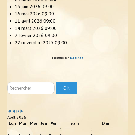
13 juin 2026
09:00
16 mai 2026
09:00
11 avril 2026
09:00
14 mars 2026
09:00
7 février 2026
09:00
22 novembre 2025
09:00
Propulsé par
iCagenda
Rechercher
OK
Année
Mois
Année
Mois
précédente
précédent
suivante
suivant
Août 2026
Lun
Mar
Mer
Jeu
Ven
Sam
Dim
1
2