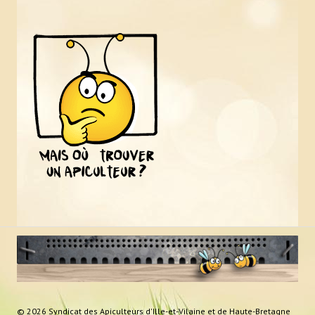
© 2026 Syndicat des Apiculteurs d'Ille-et-Vilaine et de Haute-Bretagne