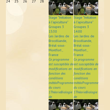
24
25
26
27
28
Stage "Initiation
Stage "Initiation
à l'apiculture"
à l'apiculture"
Groupes 3
Groupes 3
15:30
14:00
Les Jardins de
Les Jardins de
Brocéliande,
Brocéliande,
Bréal-sous-
Bréal-sous-
Montfort ,
Montfort ,
France
France
Ce programme
Ce programme
est susceptible de
est susceptible de
modifications en
modifications en
fonction des
fonction des
conditions
conditions
météoProgramme
météoProgramme
du cours
du cours
1ThéorieBiologie
1ThéorieBiologie
de
de