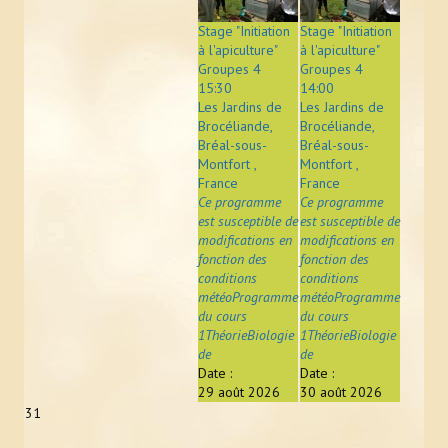
Stage "Initiation
Stage "Initiation
à l'apiculture"
à l'apiculture"
Groupes 4
Groupes 4
15:30
14:00
Les Jardins de
Les Jardins de
Brocéliande,
Brocéliande,
Bréal-sous-
Bréal-sous-
Montfort ,
Montfort ,
France
France
Ce programme
Ce programme
est susceptible de
est susceptible de
modifications en
modifications en
fonction des
fonction des
conditions
conditions
météoProgramme
météoProgramme
du cours
du cours
1ThéorieBiologie
1ThéorieBiologie
de
de
Date :
Date :
29 août 2026
30 août 2026
31