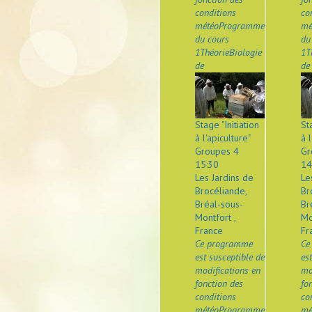
conditions
co
météoProgramme
mé
du cours
du
1ThéorieBiologie
1T
de
de
Stage "Initiation
St
à l'apiculture"
à l
Groupes 4
Gr
15:30
14
Les Jardins de
Le
Brocéliande,
Br
Bréal-sous-
Br
Montfort ,
Mo
France
Fr
Ce programme
Ce
est susceptible de
es
modifications en
mo
fonction des
fo
conditions
co
météoProgramme
mé