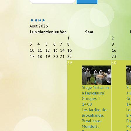
Année
Mois
Année
Mois
précédente
précédent
suivante
suivant
Août 2026
Lun
Mar
Mer
Jeu
Ven
Sam
1
2
3
4
5
6
7
8
9
10
11
12
13
14
15
16
17
18
19
20
21
22
23
29
30
Stage "Initiation
St
à l'apiculture"
à l
Groupes 1
Gr
14:00
14
Les Jardins de
Le
Brocéliande,
Br
Bréal-sous-
Br
Montfort ,
Mo