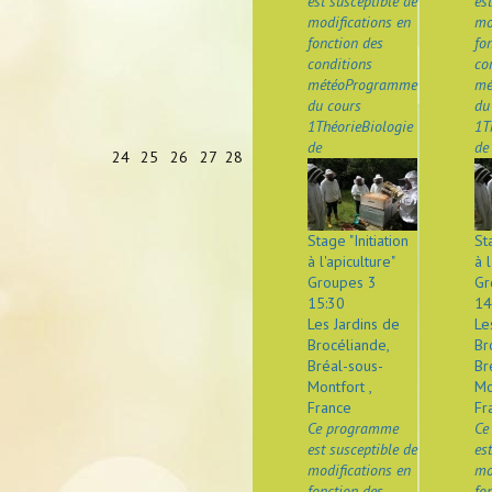
est susceptible de
es
modifications en
mo
fonction des
fo
conditions
co
météoProgramme
mé
du cours
du
1ThéorieBiologie
1T
de
de
24
25
26
27
28
Stage "Initiation
St
à l'apiculture"
à l
Groupes 3
Gr
15:30
14
Les Jardins de
Le
Brocéliande,
Br
Bréal-sous-
Br
Montfort ,
Mo
France
Fr
Ce programme
Ce
est susceptible de
es
modifications en
mo
fonction des
fo