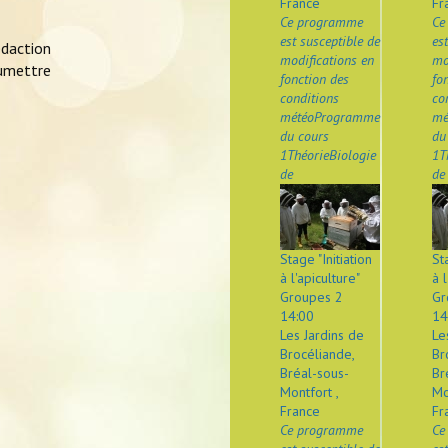
France
Fr
Ce programme
Ce
est susceptible de
es
édaction
modifications en
mo
oumettre
fonction des
fo
conditions
co
météoProgramme
mé
du cours
du
1ThéorieBiologie
1T
de
de
Stage "Initiation
St
à l'apiculture"
à l
Groupes 2
Gr
14:00
14
Les Jardins de
Le
Brocéliande,
Br
Bréal-sous-
Br
Montfort ,
Mo
France
Fr
Ce programme
Ce