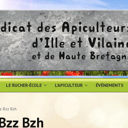
LE RUCHER-ÉCOLE
L'APICULTEUR
ÉVÉNEMENTS
z Bzz Bzh
 Bzz Bzh