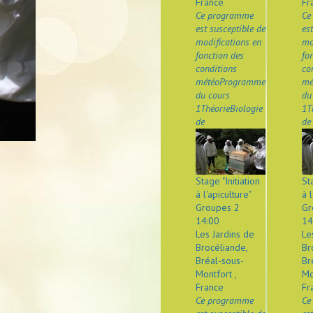
France
Fr
Ce programme
Ce
est susceptible de
es
modifications en
mo
fonction des
fo
conditions
co
météoProgramme
mé
du cours
du
1ThéorieBiologie
1T
de
de
Stage "Initiation
St
à l'apiculture"
à l
Groupes 2
Gr
14:00
14
Les Jardins de
Le
Brocéliande,
Br
Bréal-sous-
Br
Montfort ,
Mo
France
Fr
Ce programme
Ce