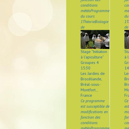
conditions
co
météoProgramme
mé
du cours
du
1ThéorieBiologie
1T
de
de
Stage "Initiation
St
à l'apiculture"
à l
Groupes 4
Gr
15:30
14
Les Jardins de
Le
Brocéliande,
Br
Bréal-sous-
Br
Montfort ,
Mo
France
Fr
Ce programme
Ce
est susceptible de
es
modifications en
mo
fonction des
fo
conditions
co
météoProgramme
mé