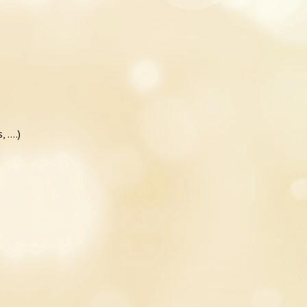
, ….)