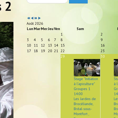
s 2
Année
Mois
Année
Mois
précédente
précédent
suivante
suivant
Août 2026
Lun
Mar
Mer
Jeu
Ven
Sam
1
2
3
4
5
6
7
8
9
10
11
12
13
14
15
16
17
18
19
20
21
22
23
29
30
Stage "Initiation
St
à l'apiculture"
à l
Groupes 1
Gr
14:00
14
Les Jardins de
Le
Brocéliande,
Br
Bréal-sous-
Br
Montfort ,
Mo