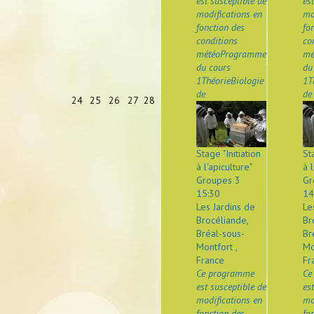
est susceptible de
es
modifications en
mo
fonction des
fo
conditions
co
météoProgramme
mé
du cours
du
1ThéorieBiologie
1T
de
de
24
25
26
27
28
Stage "Initiation
St
à l'apiculture"
à l
Groupes 3
Gr
15:30
14
Les Jardins de
Le
Brocéliande,
Br
Bréal-sous-
Br
Montfort ,
Mo
France
Fr
Ce programme
Ce
est susceptible de
es
modifications en
mo
fonction des
fo