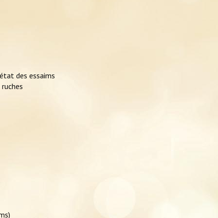
l’état des essaims
s ruches
ims)