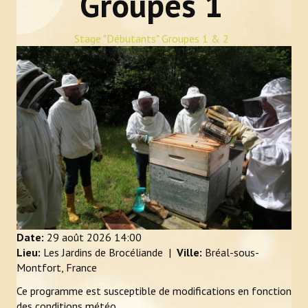
Groupes 1
Newsletter Bzzz Bzz Bzh
Stage "Débutants" Groupes 1 & 2
NOS ACTIONS
Achats mutualisés & Services
Activités artistiques et gustatives
Animation et sensibilisation
LE RUCHER-ÉCOLE
Historique et objectifs du rucher-école
À lire, avant de se lancer
Date:
29 août 2026
14:00
Lieu:
Les Jardins de Brocéliande
|
Ville:
Bréal-sous-
Inscriptions
Montfort, France
Ce programme est susceptible de modifications en fonction
Calendrier et descriptif des stages
des conditions météo