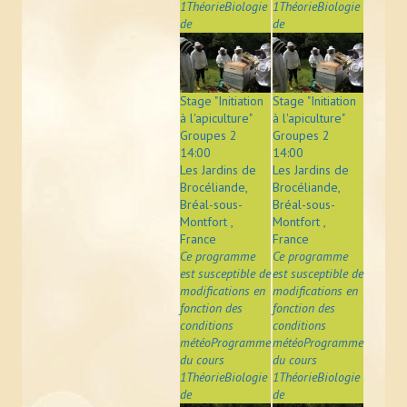
1ThéorieBiologie
1ThéorieBiologie
de
de
Stage "Initiation
Stage "Initiation
à l'apiculture"
à l'apiculture"
Groupes 2
Groupes 2
14:00
14:00
Les Jardins de
Les Jardins de
Brocéliande,
Brocéliande,
Bréal-sous-
Bréal-sous-
Montfort ,
Montfort ,
France
France
Ce programme
Ce programme
est susceptible de
est susceptible de
modifications en
modifications en
fonction des
fonction des
conditions
conditions
météoProgramme
météoProgramme
du cours
du cours
1ThéorieBiologie
1ThéorieBiologie
de
de