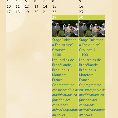
3
4
5
6
7
8
9
10
11
12
13
14
15
16
17
18
19
20
21
22
23
29
30
Stage "Initiation
Stage "Initiation
à l'apiculture"
à l'apiculture"
Groupes 1
Groupes 1
14:00
14:00
Les Jardins de
Les Jardins de
Brocéliande,
Brocéliande,
Bréal-sous-
Bréal-sous-
Montfort ,
Montfort ,
France
France
Ce programme
Ce programme
est susceptible de
est susceptible de
modifications en
modifications en
fonction des
fonction des
conditions
conditions
météoProgramme
météoProgramme
du cours
du cours