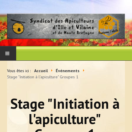
ACCUEIL
Vous êtes ici :
Accueil
Événements
Stage "Initiation à l'apiculture" Groupes 1
LE SYNDICAT
Histoire et vocation du syndicat
Stage "Initiation à
Les membres du CA
l'apiculture"
Adhérer au syndicat
La presse en parle