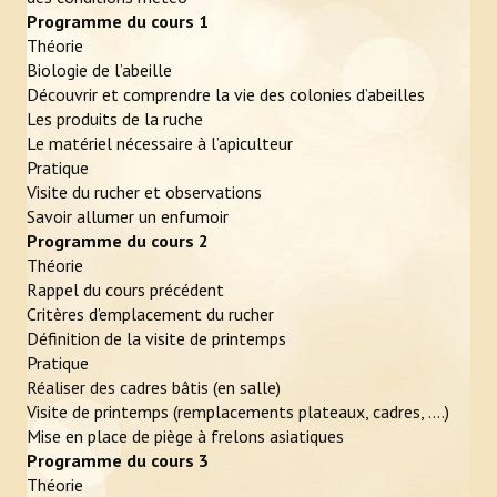
Programme du cours 1
Photos
Théorie
Vidéos
Biologie de l’abeille
Découvrir et comprendre la vie des colonies d’abeilles
L'APICULTEUR
Les produits de la ruche
Le matériel nécessaire à l’apiculteur
Obligations légales
Pratique
Visite du rucher et observations
Assurance et déclaration de sinistre
Savoir allumer un enfumoir
Programme du cours 2
En pratique
Théorie
Rappel du cours précédent
Zone de butinage
Critères d’emplacement du rucher
Définition de la visite de printemps
Où trouver un apiculteur ?
Pratique
Réaliser des cadres bâtis (en salle)
Ruche connectée
Visite de printemps (remplacements plateaux, cadres, ….)
Mise en place de piège à frelons asiatiques
ÉVÉNEMENTS
Programme du cours 3
Théorie