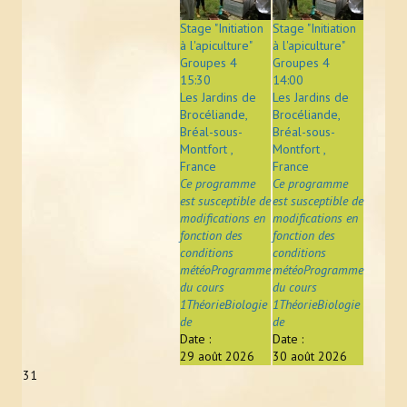
Stage "Initiation
Stage "Initiation
à l'apiculture"
à l'apiculture"
Groupes 4
Groupes 4
15:30
14:00
Les Jardins de
Les Jardins de
Brocéliande,
Brocéliande,
Bréal-sous-
Bréal-sous-
Montfort ,
Montfort ,
France
France
Ce programme
Ce programme
est susceptible de
est susceptible de
modifications en
modifications en
fonction des
fonction des
conditions
conditions
météoProgramme
météoProgramme
du cours
du cours
1ThéorieBiologie
1ThéorieBiologie
de
de
Date :
Date :
29 août 2026
30 août 2026
31