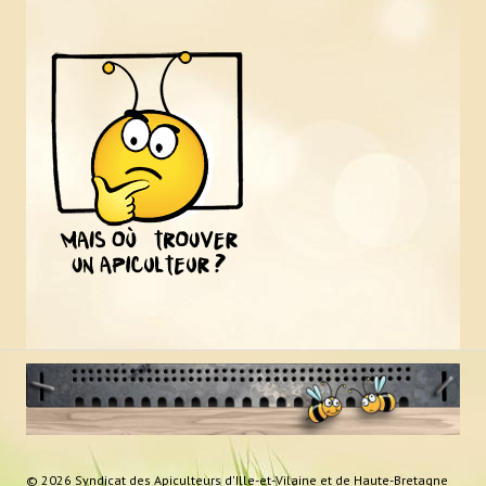
© 2026 Syndicat des Apiculteurs d'Ille-et-Vilaine et de Haute-Bretagne