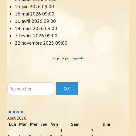
13 juin 2026
09:00
16 mai 2026
09:00
11 avril 2026
09:00
14 mars 2026
09:00
7 février 2026
09:00
22 novembre 2025
09:00
Propulsé par
iCagenda
Rechercher
OK
Année
Mois
Année
Mois
précédente
précédent
suivante
suivant
Août 2026
Lun
Mar
Mer
Jeu
Ven
Sam
Dim
1
2