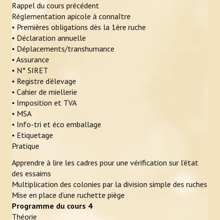
ACTUALITÉS
Rappel du cours précédent
Réglementation apicole à connaître
• Premières obligations dès la 1ère ruche
LIENS
• Déclaration annuelle
• Déplacements/transhumance
CONTACT
• Assurance
• N° SIRET
• Registre d’élevage
• Cahier de miellerie
• Imposition et TVA
• MSA
• Info-tri et éco emballage
• Etiquetage
Pratique
Apprendre à lire les cadres pour une vérification sur l’état
des essaims
Multiplication des colonies par la division simple des ruches
Mise en place d’une ruchette piège
Programme du cours 4
Théorie