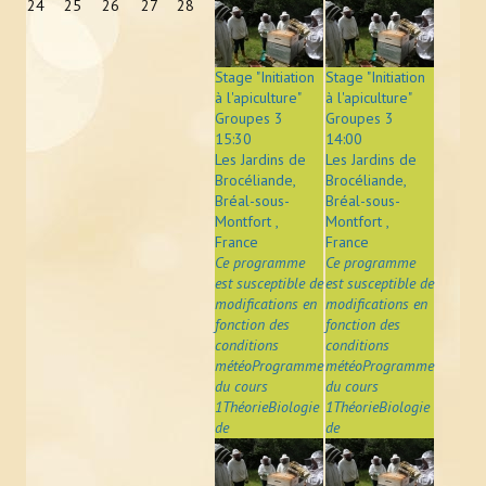
24
25
26
27
28
Stage "Initiation
Stage "Initiation
à l'apiculture"
à l'apiculture"
Groupes 3
Groupes 3
15:30
14:00
Les Jardins de
Les Jardins de
Brocéliande,
Brocéliande,
Bréal-sous-
Bréal-sous-
Montfort ,
Montfort ,
France
France
Ce programme
Ce programme
est susceptible de
est susceptible de
modifications en
modifications en
fonction des
fonction des
conditions
conditions
météoProgramme
météoProgramme
du cours
du cours
1ThéorieBiologie
1ThéorieBiologie
de
de