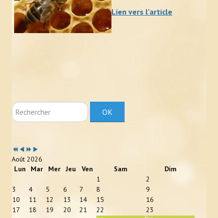
Lien vers l'article
Newsletter Bzzz Bzz Bzh
NOS ACTIONS
Achats mutualisés & Services
Activités artistiques et gustatives
Animation et sensibilisation
Rechercher
OK
LE RUCHER-ÉCOLE
Année
Mois
Année
Mois
Historique et objectifs du rucher-école
précédente
précédent
suivante
suivant
Août 2026
À lire, avant de se lancer
Lun
Mar
Mer
Jeu
Ven
Sam
Dim
1
2
Inscriptions
3
4
5
6
7
8
9
10
11
12
13
14
15
16
Calendrier et descriptif des stages
17
18
19
20
21
22
23