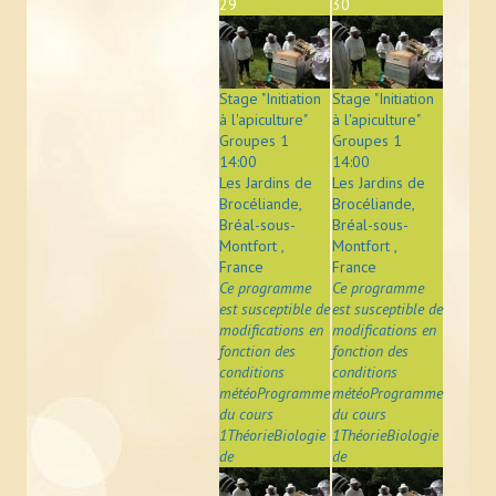
29
30
Photos
Vidéos
Stage "Initiation
Stage "Initiation
L'APICULTEUR
à l'apiculture"
à l'apiculture"
Groupes 1
Groupes 1
14:00
14:00
Obligations légales
Les Jardins de
Les Jardins de
Brocéliande,
Brocéliande,
Assurance et déclaration de sinistre
Bréal-sous-
Bréal-sous-
Montfort ,
Montfort ,
En pratique
France
France
Ce programme
Ce programme
Zone de butinage
est susceptible de
est susceptible de
modifications en
modifications en
Où trouver un apiculteur ?
fonction des
fonction des
conditions
conditions
météoProgramme
météoProgramme
Ruche connectée
du cours
du cours
1ThéorieBiologie
1ThéorieBiologie
ÉVÉNEMENTS
de
de