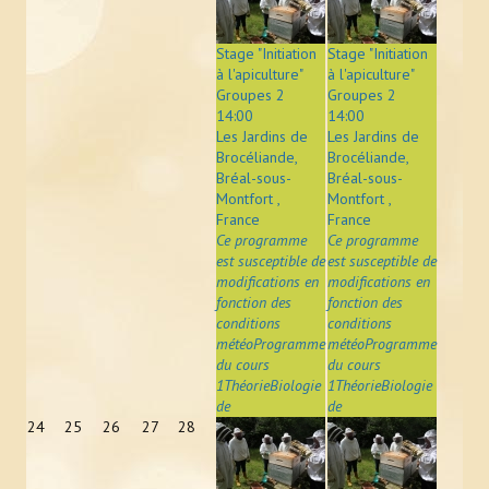
ACTUALITÉS
Stage "Initiation
Stage "Initiation
LIENS
à l'apiculture"
à l'apiculture"
Groupes 2
Groupes 2
14:00
14:00
CONTACT
Les Jardins de
Les Jardins de
Brocéliande,
Brocéliande,
Bréal-sous-
Bréal-sous-
Montfort ,
Montfort ,
France
France
Ce programme
Ce programme
est susceptible de
est susceptible de
modifications en
modifications en
fonction des
fonction des
conditions
conditions
météoProgramme
météoProgramme
du cours
du cours
1ThéorieBiologie
1ThéorieBiologie
de
de
24
25
26
27
28