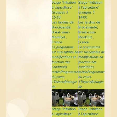
Stage "Initiation
Stage "Initiation
à l'apiculture"
à l'apiculture"
Groupes 3
Groupes 3
15:30
14:00
Les Jardins de
Les Jardins de
Brocéliande,
Brocéliande,
Bréal-sous-
Bréal-sous-
Montfort ,
Montfort ,
France
France
Ce programme
Ce programme
est susceptible de
est susceptible de
modifications en
modifications en
fonction des
fonction des
conditions
conditions
météoProgramme
météoProgramme
du cours
du cours
1ThéorieBiologie
1ThéorieBiologie
de
de
Stage "Initiation
Stage "Initiation
à l'apiculture"
à l'apiculture"