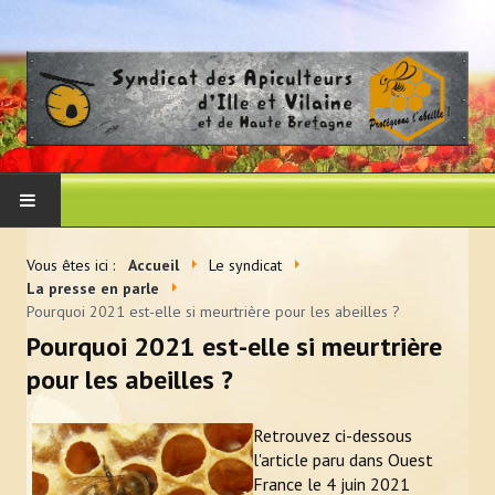
ACCUEIL
Vous êtes ici :
Accueil
Le syndicat
La presse en parle
LE SYNDICAT
Pourquoi 2021 est-elle si meurtrière pour les abeilles ?
Pourquoi 2021 est-elle si meurtrière
Histoire et vocation du syndicat
pour les abeilles ?
Les membres du CA
Retrouvez ci-dessous
Adhérer au syndicat
l'article paru dans Ouest
France le 4 juin 2021
La presse en parle