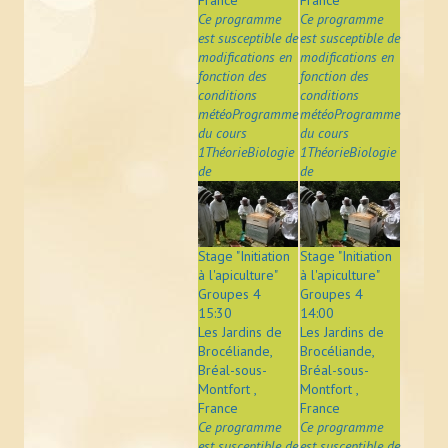
Ce programme
Ce programme
est susceptible de
est susceptible de
modifications en
modifications en
fonction des
fonction des
conditions
conditions
météoProgramme
météoProgramme
du cours
du cours
1ThéorieBiologie
1ThéorieBiologie
de
de
Stage "Initiation
Stage "Initiation
à l'apiculture"
à l'apiculture"
Groupes 4
Groupes 4
15:30
14:00
Les Jardins de
Les Jardins de
Brocéliande,
Brocéliande,
Bréal-sous-
Bréal-sous-
Montfort ,
Montfort ,
France
France
Ce programme
Ce programme
est susceptible de
est susceptible de