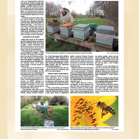
Newsletter Bzzz Bzz Bzh
NOS ACTIONS
Achats mutualisés & Services
Activités artistiques et gustatives
Animation et sensibilisation
LE RUCHER-ÉCOLE
Historique et objectifs du rucher-école
À lire, avant de se lancer
Inscriptions
Calendrier et descriptif des stages