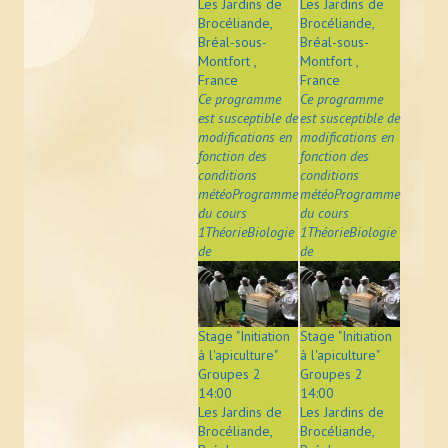
Les Jardins de
Les Jardins de
ACTUALITÉS
Brocéliande,
Brocéliande,
Bréal-sous-
Bréal-sous-
LIENS
Montfort ,
Montfort ,
France
France
Ce programme
Ce programme
CONTACT
est susceptible de
est susceptible de
modifications en
modifications en
fonction des
fonction des
conditions
conditions
météoProgramme
météoProgramme
du cours
du cours
1ThéorieBiologie
1ThéorieBiologie
de
de
Stage "Initiation
Stage "Initiation
à l'apiculture"
à l'apiculture"
Groupes 2
Groupes 2
14:00
14:00
Les Jardins de
Les Jardins de
Brocéliande,
Brocéliande,