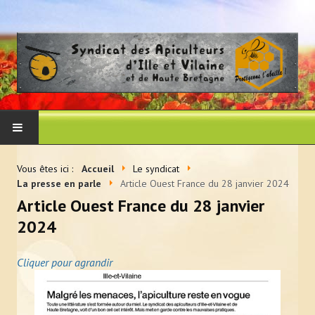
ACCUEIL
Vous êtes ici :
Accueil
Le syndicat
La presse en parle
Article Ouest France du 28 janvier 2024
LE SYNDICAT
Article Ouest France du 28 janvier
2024
Histoire et vocation du syndicat
Les membres du CA
Cliquer pour agrandir
Adhérer au syndicat
La presse en parle