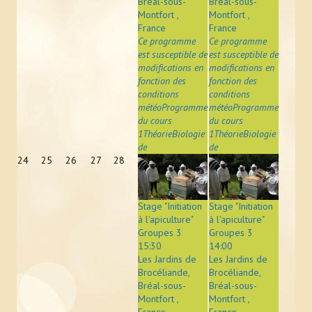
Bréal-sous-
Bréal-sous-
Montfort ,
Montfort ,
France
France
Ce programme
Ce programme
est susceptible de
est susceptible de
modifications en
modifications en
fonction des
fonction des
conditions
conditions
météoProgramme
météoProgramme
du cours
du cours
1ThéorieBiologie
1ThéorieBiologie
de
de
24
25
26
27
28
Stage "Initiation
Stage "Initiation
à l'apiculture"
à l'apiculture"
Groupes 3
Groupes 3
15:30
14:00
Les Jardins de
Les Jardins de
Brocéliande,
Brocéliande,
Bréal-sous-
Bréal-sous-
Montfort ,
Montfort ,
France
France