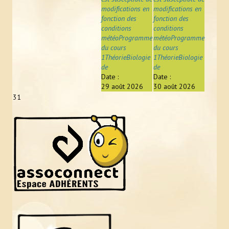
modifications en
modifications en
fonction des
fonction des
conditions
conditions
météoProgramme
météoProgramme
du cours
du cours
1ThéorieBiologie
1ThéorieBiologie
de
de
Date :
Date :
29 août 2026
30 août 2026
31